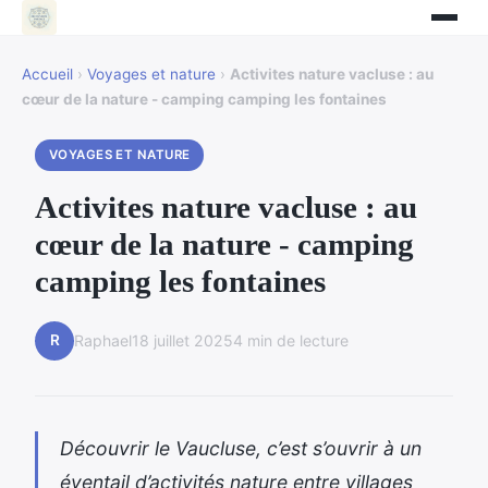
Accueil
›
Voyages et nature
›
Activites nature vacluse : au
cœur de la nature - camping camping les fontaines
VOYAGES ET NATURE
Activites nature vacluse : au
cœur de la nature - camping
camping les fontaines
R
Raphael
18 juillet 2025
4 min de lecture
Découvrir le Vaucluse, c’est s’ouvrir à un
éventail d’activités nature entre villages